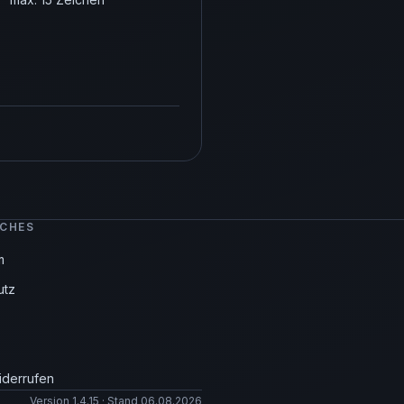
ICHES
m
utz
iderrufen
Version 1.4.15 · Stand 06.08.2026