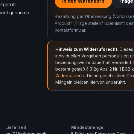
Frage 
In den Warenkorb
rfgefühl
iegt genau da,
Bezahlung per Überweisung (Vorkasse)
Produkt? „Frage stellen" übernimmt dei
Kontaktformular.
Hinweis zum Widerrufsrecht:
Dieses 
individuellen Vorgaben personalisiert un
beziehungsweise dauerhaft verändert. 
besteht gemäß § 312g Abs. 2 Nr. 1 BGB k
Widerrufsrecht
. Deine gesetzlichen Ge
Mängeln bleiben hiervon unberührt.
Lieferzeit
Mindestmenge
ca. 7 Werktage nach
5 Stück pro Farbe und Text